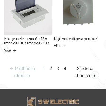
Koja je razlika između 16A
Koje vrste dimera postoje?
utičnice i 10a utičnice? Šta
Više
znači 16A utičnica?
Više
Prethodna
1
2
3
4
Sljedeća
stranica
stranica