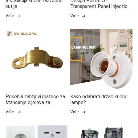
Instalacija kućne razvodne
Design Points Of
kutije
Transparent Panel Injection
Kalup
Više
Više
Posebni zahtjevi matrice za
Kako odabrati držač kućne
štancanje dijelova za
lampe?
štancanje.
Više
Više