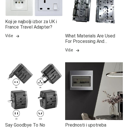
Koji je najbolji izbor za UK i
France Travel Adapter?
What Materials Are Used
Više
For Processing And
Manufacturing Injection
Više
Kalupi?
Say Goodbye To No
Prednosti i upotreba