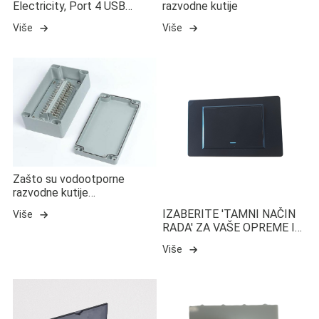
Electricity, Port 4 USB
razvodne kutije
General -purpose Travel
Više
Više
Plug
Zašto su vodootporne
razvodne kutije
vodootporne?
IZABERITE 'TAMNI NAČIN
Više
RADA' ZA VAŠE OPREME I
FITINGE
Više