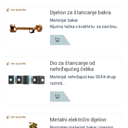
Kratak opis: Mi ćemo ga kopirati...
Dijelovi za štancanje bakra
Materijal: bakar
Ključna tačka o kvalitetu: za završnu
obradu veličine, to je normalna ključna
tačka, ali tvrdoća je još jedna ključna
tačka.
Kratak opis: bakarni dio za utičnicu
tvrdoće...
Dio za štancanje od
nehrđajućeg čelika
Materijal: nehrđajući kao 304 ili drugi
razred;
Ključna točka o kvaliteti: veličina i
status završne obrade
Kratak opis: služi za zamjenu za neki
mesingani dio ili bi trebao biti
dovoljno...
Metalni električni dijelovi
Normalan materijal: bakar i mesing