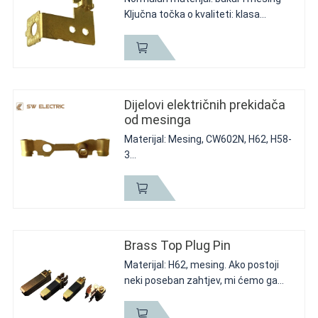
Ključna točka o kvaliteti: klasa
materijala i veličina završne obrade s
tolerancijom plime
Kratak opis: predmet električnog
polja, velika investicija u...
Dijelovi električnih prekidača
od mesinga
Materijal: Mesing, CW602N, H62, H58-
3
Ključna točka o kvaliteti: oštar status
i završna obrada
Kratak opis: osnovni dio za
podupiranje pokretnog dijela od radnih
i spojnih dijelova sa...
Brass Top Plug Pin
Materijal: H62, mesing. Ako postoji
neki poseban zahtjev, mi ćemo ga
napraviti prema vašem materijalu za
slanje. Nakon završetka poslaćemo