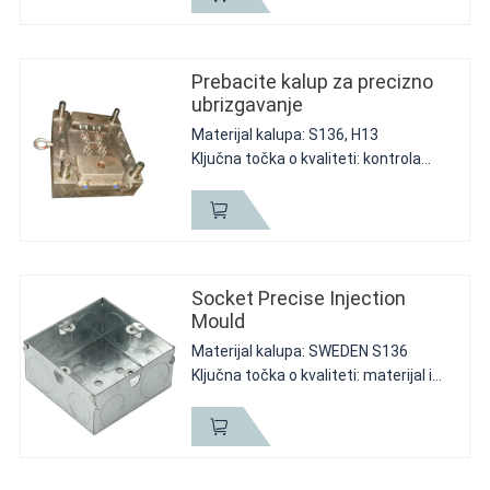
Vam gotovi dio i otpadni materijal.
Također za otpadni...
Prebacite kalup za precizno
ubrizgavanje
Materijal kalupa: S136, H13
Ključna točka o kvaliteti: kontrola
veličine, rezervni dijelovi gotova
kvaliteta, dizajn i status podudaranja;
Kratak opis: usklađivanje delova ide
glatko. Kao i...
Socket Precise Injection
Mould
Materijal kalupa: SWEDEN S136
Ključna točka o kvaliteti: materijal i
dizajn kliznog dijela
Kratak opis: porodični kalup, jedan
kalup za 2 različita proizvoda