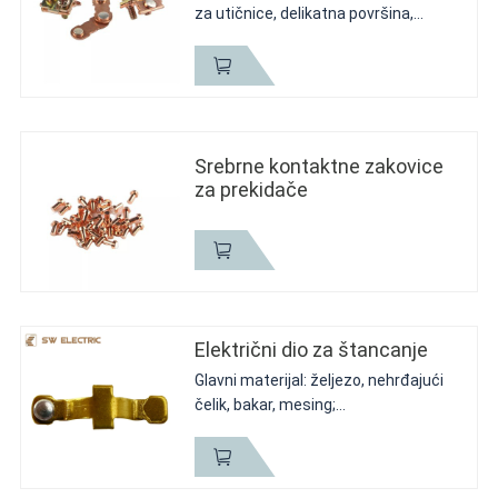
za utičnice, delikatna površina,
visokokvalitetni materijali, izdržljivi,
antikorozivni i otporni na koroziju 2 ,
AgSnO2 čvrste kontaktne zakovice
za utičnice...
Srebrne kontaktne zakovice
za prekidače
Električni dio za štancanje
Glavni materijal: željezo, nehrđajući
čelik, bakar, mesing;
Ključna točka o kvaliteti: konačni
status završne obrade. Tolerancija
veličine&klasa materijala;