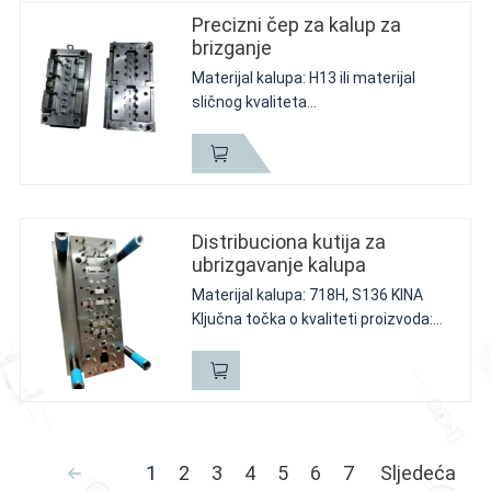
Precizni čep za kalup za
brizganje
Materijal kalupa: H13 ili materijal
sličnog kvaliteta
Ključna tačka o kvalitetu: veća
količina za manje troškove
Kratak opis: za velike potrebe.
Moramo dizajnirati više komada za
svaki dio
Distribuciona kutija za
ubrizgavanje kalupa
Materijal kalupa: 718H, S136 KINA
Ključna točka o kvaliteti proizvoda:
težina i završna obrada površine
Kratak opis: radi se o modelu jedne
serije za ove proizvode, kalup treba
da ima dobru...
1
2
3
4
5
6
7
Sljedeća