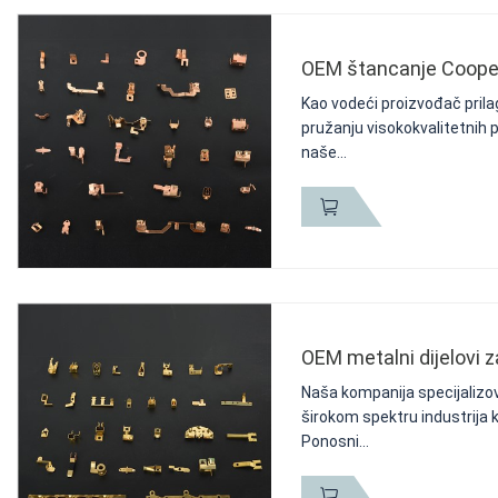
OEM štancanje Cooper
Kao vodeći proizvođač pril
pružanju visokokvalitetnih
naše...
OEM metalni dijelovi 
Naša kompanija specijalizov
širokom spektru industrija 
Ponosni...