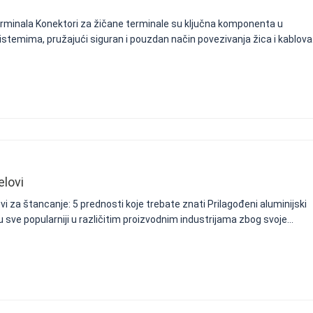
erminala Konektori za žičane terminale su ključna komponenta u
sistemima, pružajući siguran i pouzdan način povezivanja žica i kablova
elovi
lovi za štancanje: 5 prednosti koje trebate znati Prilagođeni aluminijski
u sve popularniji u različitim proizvodnim industrijama zbog svoje...