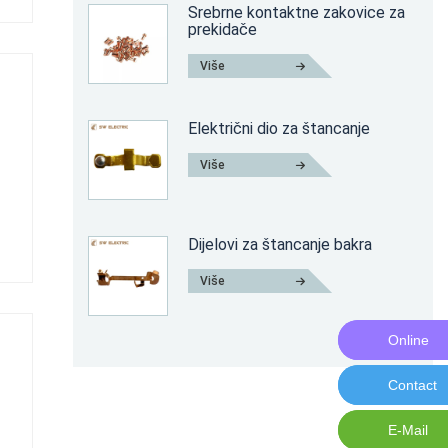
Srebrne kontaktne zakovice za
prekidače
Više
Električni dio za štancanje
Više
Dijelovi za štancanje bakra
Više
Online
Online M
Contact
Contact 
E-Mail
E-Mail:n