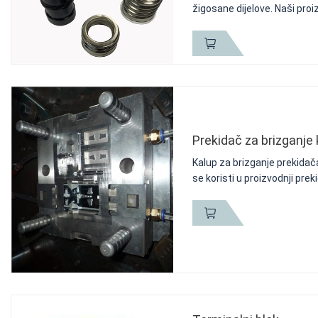
žigosane dijelove. Naši proi
Prekidač za brizganje
Kalup za brizganje prekidača
se koristi u proizvodnji prek