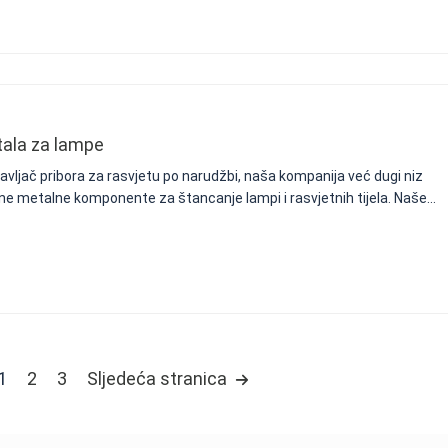
tala za lampe
avljač pribora za rasvjetu po narudžbi, naša kompanija već dugi niz
ne metalne komponente za štancanje lampi i rasvjetnih tijela. Naše...
1
2
3
Sljedeća stranica