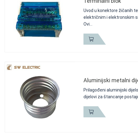
Terminalni blok
Uvod u konektore žičanih t
električnim i elektronskim 
Ovi...
Aluminijski metalni dij
Prilagođeni aluminijski dije
dijelovi za štancanje postaj