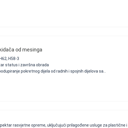
rekidača od mesinga
 H62, H58-3
štar status i završna obrada
odupiranje pokretnog dijela od radnih i spojnih dijelova sa...
pektar rasvjetne opreme, uključujući prilagođene usluge za plastične i