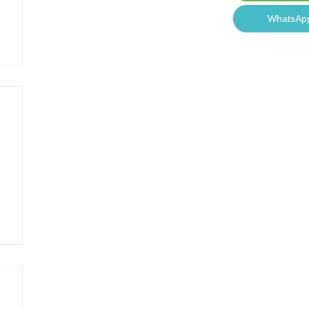
WhatsAp
WhatsAp