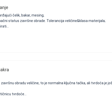
canje
hrđajući čelik, bakar, mesing;
onačni status završne obrade. Tolerancija veličine&klasa materijala;
ati...
bakra
 završnu obradu veličine, to je normalna ključna tačka, ali tvrdoća je jo
tičnicu tvrdoće...