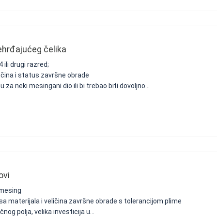
ehrđajućeg čelika
 ili drugi razred;
eličina i status završne obrade
 za neki mesingani dio ili bi trebao biti dovoljno...
ovi
 mesing
lasa materijala i veličina završne obrade s tolerancijom plime
nog polja, velika investicija u...