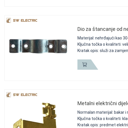
Dio za štancanje od n
Materijal: nehrđajući kao 304
Ključna točka o kvaliteti: v
Kratak opis: služi za zamjenu
Metalni električni dijel
Normalan materijal: bakar i
Ključna točka o kvaliteti: k
Kratak opis: predmet električ