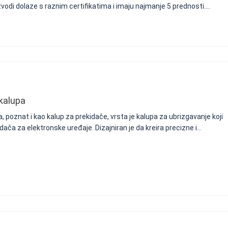
zvodi dolaze s raznim certifikatima i imaju najmanje 5 prednosti....
 kalupa
, poznat i kao kalup za prekidače, vrsta je kalupa za ubrizgavanje koji
idača za elektronske uređaje. Dizajniran je da kreira precizne i...