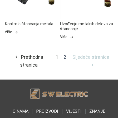
Kontrola štancanja metala
Uvođenje metalnih delova za
štancanje
Više
Više
Prethodna
1
2
Sljedeća stranica
stranica
O NAMA
PROIZVODI
VIJESTI
ZNANJE