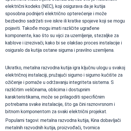
električni kodeks (NEC), koji osigurava da je kutija
sposobna podnijeti električno opterećenje i može
bezbedno sadržati sve iskre ili kratke spojeve koji se mogu
pojaviti. Takođe mogu imati različite ugrađene
komponente, kao što su vijci za uzemljenje, stezaljke za
kablove i izrezivači, kako bi se olakšao proces instalacije i
osiguralo da kutija ostane sigurna i pravilno uzemljena.
Ukratko, metalna razvodna kutija igra ključnu ulogu u svakoj
električnoj instalaciji, pružajući sigurno i sigurno kućište za
ožičenje i pomaže u održavanju integriteta sistema. S
različitim veličinama, oblicima i dostupnim
karakteristikama, može se prilagoditi specifičnim
potrebama svake instalacije, što ga čini raznovrsnom i
bitnom komponentom za svaki električni projekat.
Popularni tagovi: metalna razvodna kutija, Kina dobavljači
metalnih razvodnih kutija, proizvođači, tvornica