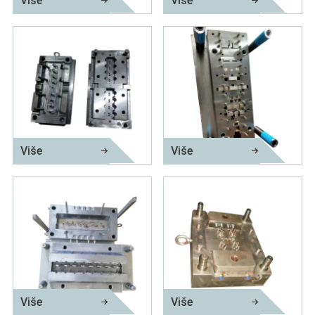
Više
Više
Držač sa kalupom za ubrizgavanje navoja
Prekidač utičnica kalup
Više
Više
Precizni čep za kalup za brizganje
Distribuciona kutija za ubrizgavanje kalupa
Više
Više