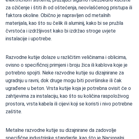
za ožičenje i štiti ih od oštećenja, neovlašćenog pristupa ili
faktora okoline. Obično je napravljen od metalnih
materijala, kao što su čelik ili aluminij, kako bi se pružila
čvrstoća i izdržljivost kako bi izdržao stroge uvjete
instalacije i upotrebe.
Razvodne kutije dolaze u različitim veličinama i oblicima,
ovisno o specifičnoj primjeni i broju žica ili kablova koje je
potrebno spojiti. Neke razvodne kutije su dizajnirane za
ugradnju u ravni, dok druge mogu biti površinske ili čak
ugrađene u beton. Vrsta kutije koja je potrebna ovisit će o
zahtjevima za instalaciju, kao što su količina raspoloživog
prostora, vrsta kabela ili cijevi koji se koristi i nivo potrebne
zaštite.
Metalne razvodne kutije su dizajnirane da zadovolje
specifične industrijske standarde, kao što je Nacionalni