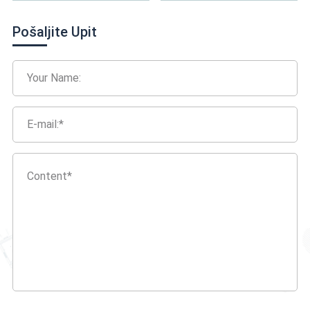
B22 kalup za ubrizgavanje
Prebacite kalup za precizno ubrizgavanje
Pošaljite Upit