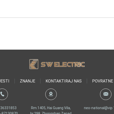
JESTI
ZNANJE
KONTAKTIRAJ NAS
POVRATNE 
136331853
Rm.1405, Hai Guang Vila,
neo-national@vip
4-87130870
br.298, Zhongshan Zapad