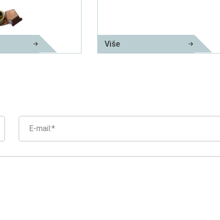
Više
nje fosfora