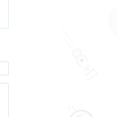
Dio za štancanje od nehrđajućeg čelika