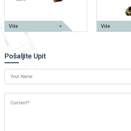
Više
Više
Dijelovi za štancanje bakra
Dio za utiskiva
Pošaljite Upit