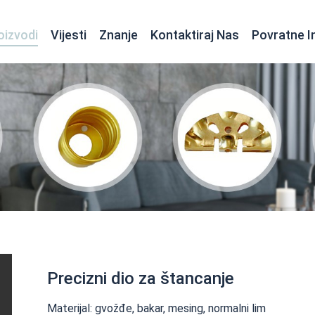
oizvodi
Vijesti
Znanje
Kontaktiraj Nas
Povratne I
Tokarenje za elektroniku i električne uređaje
Precizni dio za štancanje
Materijal: gvožđe, bakar, mesing, normalni lim