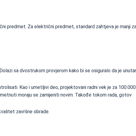
čni predmet. Za električni predmet, standard zahtjeva je manji z
ne. Dolazi sa dvostrukom provjerom kako bi se osiguralo da je unuta
rolisati. Kao i umetljivi deo, projektovani radni vek je za 100.000
u umetnuti moraju se zamijeniti novim. Takođe tokom rada, gotov
valitet završne obrade.