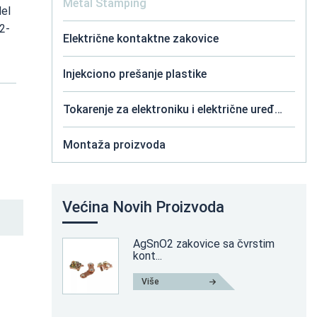
Metal Stamping
del
02-
Električne kontaktne zakovice
Injekciono prešanje plastike
Tokarenje za elektroniku i električne uređaje
Montaža proizvoda
Većina Novih Proizvoda
AgSnO2 zakovice sa čvrstim
kont...
Više