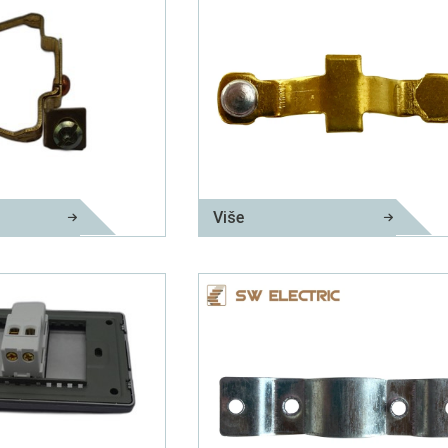
Više
 štancanje
Električni dio za štancanje