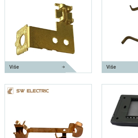
Više
Više
Metalni električni dijelovi
Metalni dio za