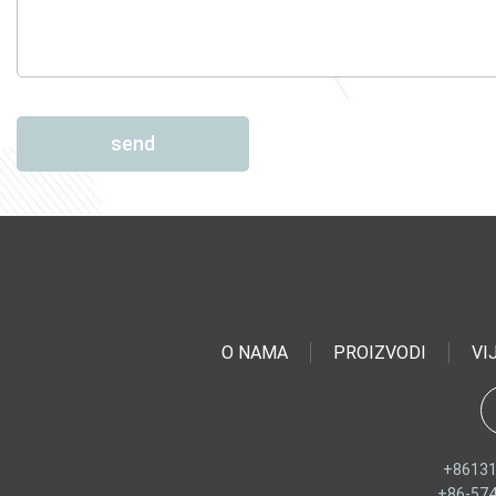
send
O NAMA
PROIZVODI
VI
+8613
+86-57