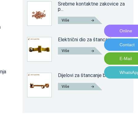
Srebrne kontaktne zakovice za
p...
Više
a
Online
Online M
Električni dio za štancanje
Contact
Contact 
Više
E-Mail
E-Mail:n
rnja
WhatsAp
WhatsAp
Dijelovi za štancanje bakra
Više